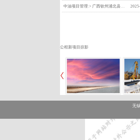
中油项目管理:> 广西钦州浦北县安石10万千瓦风电项目召开首台风机浇筑复盘会
2025
公程新项目掠影
无