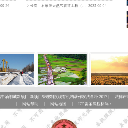
-09-26
> 长春—石家庄天然气管道工程（长岭-张家口段）监理四标段员工观看纪念中国人民抗日战争暨世界反法西斯战争胜利80周年大会
2025-09-04
|
锡中油朗威新项目 新项目管理制度现有机构著作权法各种 2017
法律声
|
|
|
网站帮助
网站地图
ICP备案流程标码：