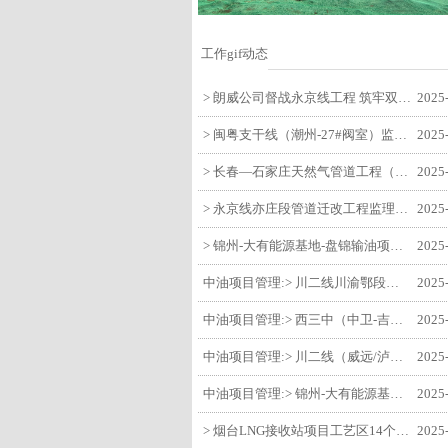
工作gif动态
> 朗威公司督战永京线工程 筑牢双节质量防线
2025
> 闽粤支干线（潮州-27#阀室）监理一标段组织开展节前安全生产专项检查
2025
> 长春—石家庄天然气管道工程（长岭-张家口段）监理四标段监理部开展中秋、国庆节前质量安全专项检查
2025
> 永京线亦庄段管道迁改工程监理部组织参建单位开专题会 锚定节点攻坚力保项目质速双优
2025
> 锦州-大有能源基地-盘锦输油项目监理部组织召开节前QHSE专题会议
2025
中油项目管理:> 川二线川渝鄂段（威远/泸县-铜梁）项目铜梁压气站1#压缩机一次投产成功
2025
中油项目管理:> 西三中（中卫-吉安）枣仙段枣阳联络压气站110kV变电所顺利送电
2025
中油项目管理:> 川二线（威远/泸县-铜梁）沱江隧道进口移交工程转入管道施工关键阶段
2025
中油项目管理:> 锦州-大有能源基地-盘锦输油项目大有能源基地罐区工程顺利完成中交
2025
> 烟台LNG接收站项目工艺区14个土建主体工程顺利验收
2025