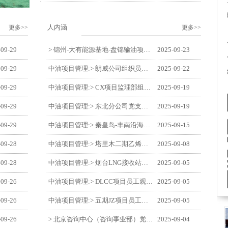
人内涵
更多>>
更多>>
-09-29
> 锦州-大有能源基地-盘锦输油项目监理部举办“迎中交·庆国庆”联合团建活动
2025-09-23
-09-29
中油项目管理:> 朗威公司组织员工及统战人员观看电影《731》
2025-09-22
-09-29
中油项目管理:> CX项目监理部组织员工观看红色教育电影《731》
2025-09-19
-09-29
中油项目管理:> 东北分公司党支部开展“勿忘国耻 强我中华”主题党日活动
2025-09-19
-09-29
中油项目管理:> 秦皇岛-丰南沿海输气管道工程项目开展9月份廉洁教育学习
2025-09-15
-09-28
中油项目管理:> 塔里木二期乙烯项目监理部开展9月份廉学警示教育
2025-09-08
-09-28
中油项目管理:> 烟台LNG接收站项目员工观看中国人民抗日战争暨世界反法西斯战争胜利80周年阅兵式
2025-09-05
-09-26
中油项目管理:> DLCC项目员工观看纪念中国人民抗日战争暨世界反法西斯战争胜利80周年阅兵式
2025-09-05
-09-26
中油项目管理:> 五期JZ项目员工观看中国人民抗日战争暨世界反法西斯战争胜利80周年阅兵式
2025-09-05
-09-26
> 北京咨询中心（咨询事业部）党支部观看纪念中国人民抗日战争暨世界反法西斯战争胜利80周年阅兵仪式
2025-09-04